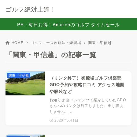
ゴルフ絶対上達！
PR：毎日お得！Amazonのゴルフ タイムセール
HOME
ゴルフコース攻略法・練習場
関東・甲信越
「関東・甲信越」の記事一覧
関東・甲信越
（リンク終了）御殿場ゴルフ倶楽部
GDO予約や攻略口コミ アクセス地図
や服装など
お知らせ 当コンテンツで紹介していたGDO
さんへのリンクは終了しました。申し訳あ
りません。 ...
2020年5月1日