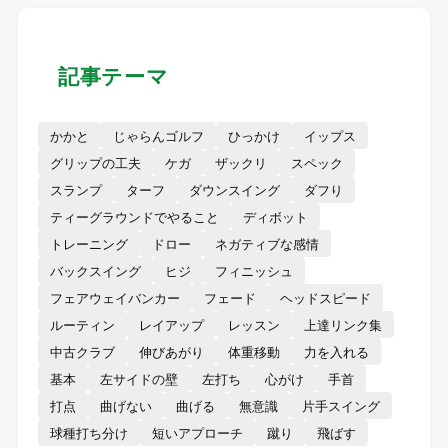
記事テーマ
かかと
じゃらんゴルフ
ひっかけ
イップス
グリップの工夫
ケガ
ザックリ
スペック
スランプ
ターフ
ダウンスイング
ダフり
ティーグラウンドでやること
ディボット
トレーニング
ドロー
ネガティブな感情
バックスイング
ヒジ
フィニッシュ
フェアウェイバンカー
フェード
ヘッドスピード
ルーティン
レイアップ
レッスン
上達リンク集
中古クラブ
伸びあがり
体重移動
力を入れる
基本
左サイドの壁
左打ち
心がけ
手首
打点
曲げない
曲げる
無意識
片手スイング
球種打ち分け
短いアプローチ
蹴り
飛ばす