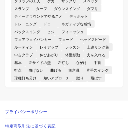
グリップの工夫
ケガ
ザックリ
スペック
スランプ
ターフ
ダウンスイング
ダフり
ティーグラウンドでやること
ディボット
トレーニング
ドロー
ネガティブな感情
バックスイング
ヒジ
フィニッシュ
フェアウェイバンカー
フェード
ヘッドスピード
ルーティン
レイアップ
レッスン
上達リンク集
中古クラブ
伸びあがり
体重移動
力を入れる
基本
左サイドの壁
左打ち
心がけ
手首
打点
曲げない
曲げる
無意識
片手スイング
球種打ち分け
短いアプローチ
蹴り
飛ばす
プライバシーポリシー
特定商取引法に基づく表記