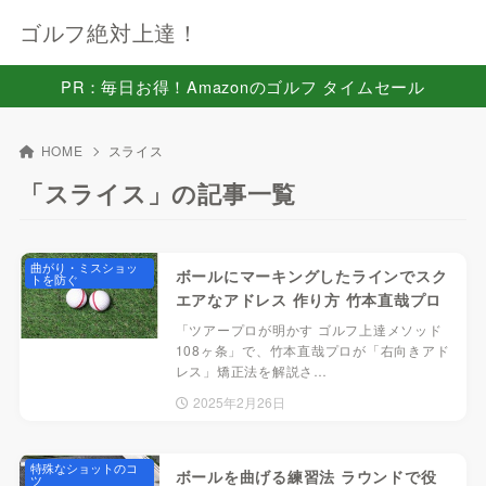
ゴルフ絶対上達！
PR：毎日お得！Amazonのゴルフ タイムセール
HOME
スライス
「スライス」の記事一覧
曲がり・ミスショッ
ボールにマーキングしたラインでスク
トを防ぐ
エアなアドレス 作り方 竹本直哉プロ
「ツアープロが明かす ゴルフ上達メソッド
108ヶ条」で、竹本直哉プロが「右向きアド
レス」矯正法を解説さ…
2025年2月26日
特殊なショットのコ
ボールを曲げる練習法 ラウンドで役
ツ