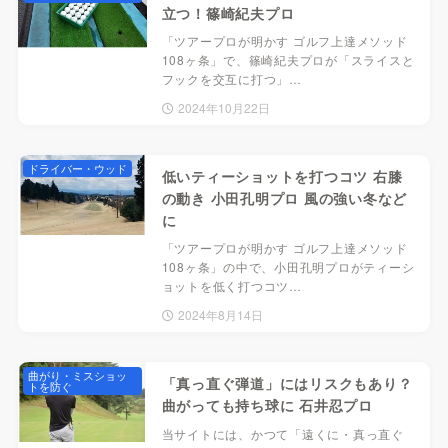
立つ！篠崎紀夫プロ
「ツアープロが明かす ゴルフ上達メソッド
108ヶ条」で、篠崎紀夫プロが「スライスと
フックを交互に打つ」…
2024年10月22日
ドライバー・ウッド
低いティーショットを打つコツ 右膝
の動き 小田孔明プロ 風の強い冬など
に
「ツアープロが明かす ゴルフ上達メソッド
108ヶ条」の中で、小田孔明プロがティーシ
ョットを低く打つコツ…
2024年8月14日
曲がり・ミスショッ
「真っ直ぐ弾道」にはリスクもあり？
トを防ぐ
曲がっても持ち球に 石井忍プロ
当サイトには、かつて「遠くに・真っ直ぐ