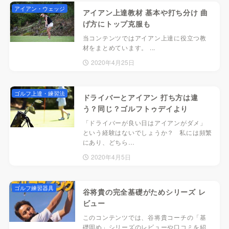
アイアン・ウェッジ
アイアン上達教材 基本や打ち分け 曲
げ方にトップ克服も
当コンテンツではアイアン上達に役立つ教
材をまとめています。 ...
2020年4月25日
ゴルフ上達・練習法
ドライバーとアイアン 打ち方は違
う？同じ？ゴルフトゥデイより
「ドライバーが良い日はアイアンがダメ」
という経験はないでしょうか？ 私には頻繁
にあり、どちら…
2020年4月5日
ゴルフ練習器具
谷将貴の完全基礎がためシリーズ レ
ビュー
このコンテンツでは、谷将貴コーチの「基
礎固め」シリーズのレビューや口コミを紹