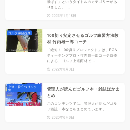
飛ばす」というタイトルのカテゴリーがあ
りました。 ...
2023年1月18日
ゴルフ練習器具
100切り安定させるゴルフ練習方法教
材 竹内雄一郎コーチ
「絶対！100切りプロジェクト」は、PGA
ティーチングプロ・竹内雄一郎コーチ監修
による、ゴルフ上達商材で…
2022年8月3日
上達に役立つリンク
管理人が読んだゴルフ本・雑誌ほかま
集
とめ
このコンテンツでは、管理人が読んだゴル
フ雑誌・本などをまとめています。 ...
2020年6月6日