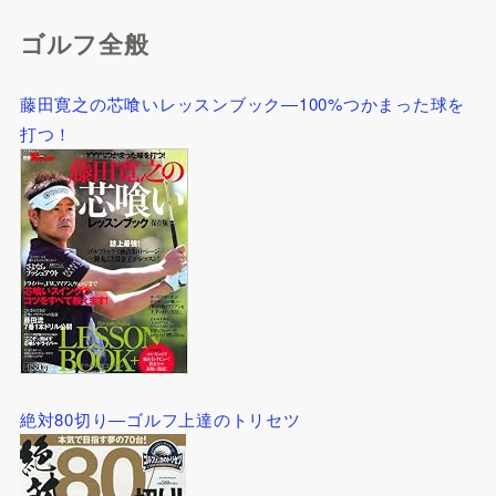
ゴルフ全般
藤田寛之の芯喰いレッスンブック―100%つかまった球を
打つ！
絶対80切り―ゴルフ上達のトリセツ