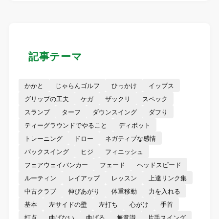
記事テーマ
かかと
じゃらんゴルフ
ひっかけ
イップス
グリップの工夫
ケガ
ザックリ
スペック
スランプ
ターフ
ダウンスイング
ダフり
ティーグラウンドでやること
ディボット
トレーニング
ドロー
ネガティブな感情
バックスイング
ヒジ
フィニッシュ
フェアウェイバンカー
フェード
ヘッドスピード
ルーティン
レイアップ
レッスン
上達リンク集
中古クラブ
伸びあがり
体重移動
力を入れる
基本
左サイドの壁
左打ち
心がけ
手首
打点
曲げない
曲げる
無意識
片手スイング