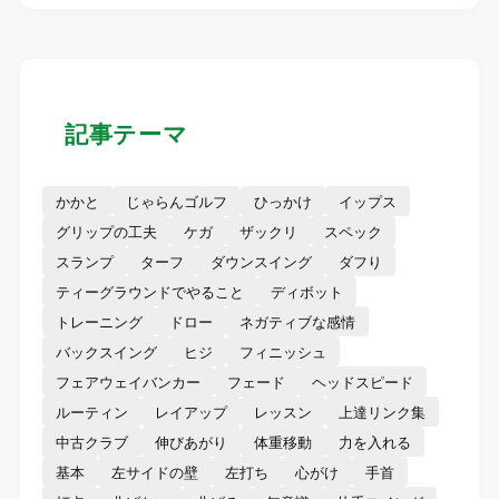
記事テーマ
かかと
じゃらんゴルフ
ひっかけ
イップス
グリップの工夫
ケガ
ザックリ
スペック
スランプ
ターフ
ダウンスイング
ダフり
ティーグラウンドでやること
ディボット
トレーニング
ドロー
ネガティブな感情
バックスイング
ヒジ
フィニッシュ
フェアウェイバンカー
フェード
ヘッドスピード
ルーティン
レイアップ
レッスン
上達リンク集
中古クラブ
伸びあがり
体重移動
力を入れる
基本
左サイドの壁
左打ち
心がけ
手首