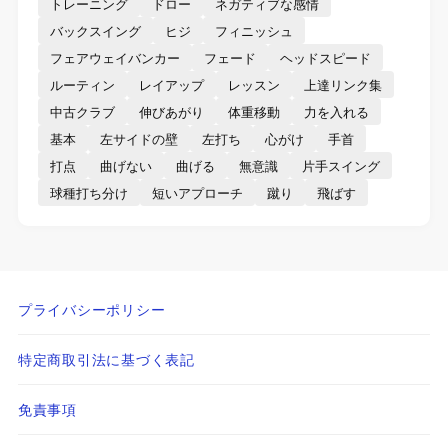
トレーニング
ドロー
ネガティブな感情
バックスイング
ヒジ
フィニッシュ
フェアウェイバンカー
フェード
ヘッドスピード
ルーティン
レイアップ
レッスン
上達リンク集
中古クラブ
伸びあがり
体重移動
力を入れる
基本
左サイドの壁
左打ち
心がけ
手首
打点
曲げない
曲げる
無意識
片手スイング
球種打ち分け
短いアプローチ
蹴り
飛ばす
プライバシーポリシー
特定商取引法に基づく表記
免責事項