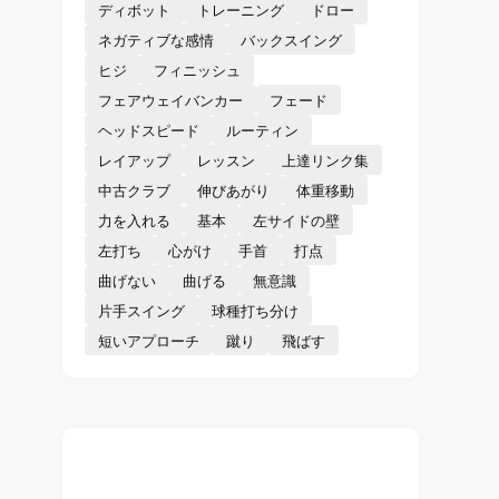
ディボット
トレーニング
ドロー
ネガティブな感情
バックスイング
ヒジ
フィニッシュ
フェアウェイバンカー
フェード
ヘッドスピード
ルーティン
レイアップ
レッスン
上達リンク集
中古クラブ
伸びあがり
体重移動
力を入れる
基本
左サイドの壁
左打ち
心がけ
手首
打点
曲げない
曲げる
無意識
片手スイング
球種打ち分け
短いアプローチ
蹴り
飛ばす