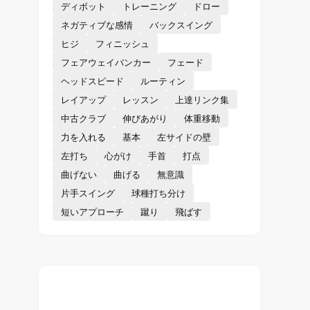
ディボット
トレーニング
ドロー
ネガティブな感情
バックスイング
ヒジ
フィニッシュ
フェアウェイバンカー
フェード
ヘッドスピード
ルーティン
レイアップ
レッスン
上達リンク集
中古クラブ
伸びあがり
体重移動
力を入れる
基本
左サイドの壁
左打ち
心がけ
手首
打点
曲げない
曲げる
無意識
片手スイング
球種打ち分け
短いアプローチ
蹴り
飛ばす