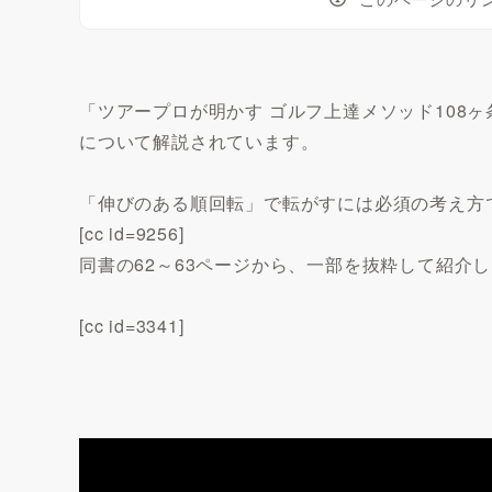
「ツアープロが明かす ゴルフ上達メソッド108
について解説されています。
「伸びのある順回転」で転がすには必須の考え方
[cc id=9256]
同書の62～63ページから、一部を抜粋して紹介
[cc id=3341]