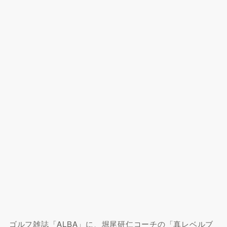
ゴルフ雑誌「ALBA」に、堀尾研仁コーチの「真レベルブ