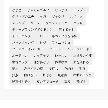
かかと
じゃらんゴルフ
ひっかけ
イップス
グリップの工夫
ケガ
ザックリ
スペック
スランプ
ターフ
ダウンスイング
ダフり
ティーグラウンドでやること
ディボット
トレーニング
ドロー
ネガティブな感情
バックスイング
ヒジ
フィニッシュ
フェアウェイバンカー
フェード
ヘッドスピード
ルーティン
レイアップ
レッスン
上達リンク集
中古クラブ
伸びあがり
体重移動
力を入れる
基本
左サイドの壁
左打ち
心がけ
手首
打点
曲げない
曲げる
無意識
片手スイング
球種打ち分け
短いアプローチ
蹴り
飛ばす