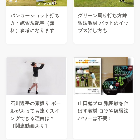
バンカーショット打ち
グリーン周り打ち方練
方・練習法記事（無
習法教材 パットのイッ
料）参考になります！
プス治し方も
石川選手の素振り ボー
山田勉プロ 飛距離を伸
ルがあっても速くスイ
ばす教材 コツや練習法
ングできる理由は？
パワーは不要！
［関連動画あり］