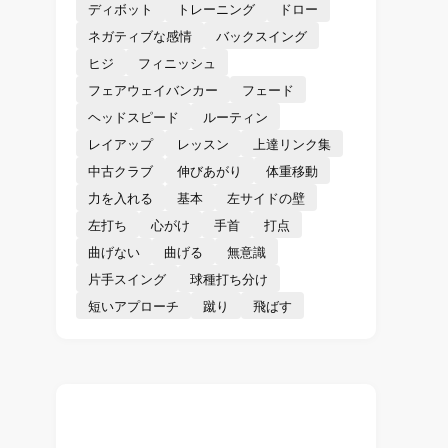
ディボット
トレーニング
ドロー
ネガティブな感情
バックスイング
ヒジ
フィニッシュ
フェアウェイバンカー
フェード
ヘッドスピード
ルーティン
レイアップ
レッスン
上達リンク集
中古クラブ
伸びあがり
体重移動
力を入れる
基本
左サイドの壁
左打ち
心がけ
手首
打点
曲げない
曲げる
無意識
片手スイング
球種打ち分け
短いアプローチ
蹴り
飛ばす