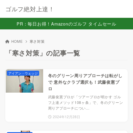
ゴルフ絶対上達！
PR：毎日お得！Amazonのゴルフ タイムセール
HOME
寒さ対策
「寒さ対策」の記事一覧
アイアン・ウェッジ
冬のグリーン周りアプローチは転がし
で 意外なクラブ選択も！武藤俊憲プ
ロ
武藤俊憲プロが「ツアープロが明かす ゴル
フ上達メソッド108ヶ条」で、冬のグリーン
周りアプローチについ…
2024年12月28日