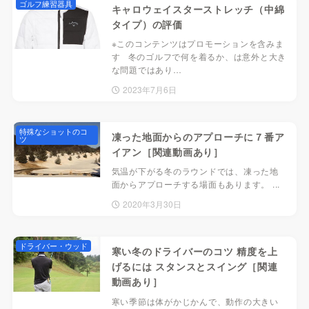
ゴルフ練習器具
キャロウェイスターストレッチ（中綿
タイプ）の評価
※このコンテンツはプロモーションを含みま
す 冬のゴルフで何を着るか、は意外と大き
な問題ではあり…
2023年7月6日
特殊なショットのコ
凍った地面からのアプローチに７番ア
ツ
イアン［関連動画あり］
気温が下がる冬のラウンドでは、凍った地
面からアプローチする場面もあります。 ...
2020年3月30日
ドライバー・ウッド
寒い冬のドライバーのコツ 精度を上
げるには スタンスとスイング［関連
動画あり］
寒い季節は体がかじかんで、動作の大きい