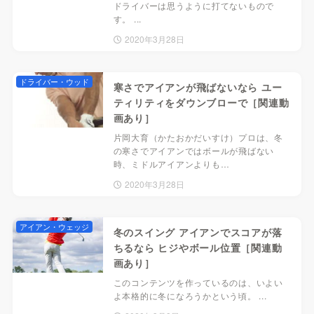
ドライバーは思うように打てないもので
す。 ...
2020年3月28日
ドライバー・ウッド
寒さでアイアンが飛ばないなら ユー
ティリティをダウンブローで［関連動
画あり］
片岡大育（かたおかだいすけ）プロは、冬
の寒さでアイアンではボールが飛ばない
時、ミドルアイアンよりも…
2020年3月28日
アイアン・ウェッジ
冬のスイング アイアンでスコアが落
ちるなら ヒジやボール位置［関連動
画あり］
このコンテンツを作っているのは、いよい
よ本格的に冬になろうかという頃。 ...