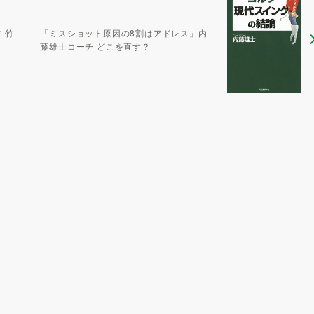
 竹
「ミスショット原因の8割はアドレス」内
藤雄士コーチ どこを直す？