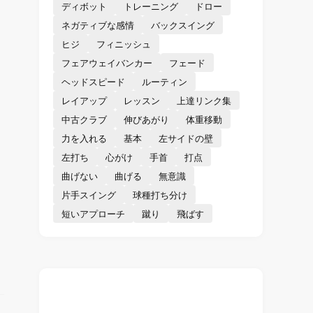
ディボット
トレーニング
ドロー
ネガティブな感情
バックスイング
ヒジ
フィニッシュ
フェアウェイバンカー
フェード
ヘッドスピード
ルーティン
レイアップ
レッスン
上達リンク集
中古クラブ
伸びあがり
体重移動
力を入れる
基本
左サイドの壁
左打ち
心がけ
手首
打点
曲げない
曲げる
無意識
片手スイング
球種打ち分け
短いアプローチ
蹴り
飛ばす