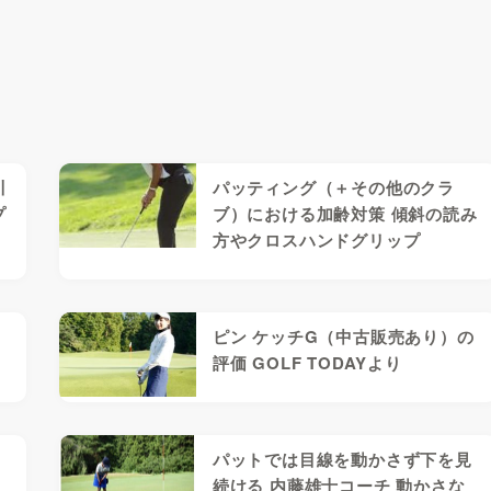
川
パッティング（＋その他のクラ
プ
ブ）における加齢対策 傾斜の読み
方やクロスハンドグリップ
ピン ケッチG（中古販売あり）の
評価 GOLF TODAYより
ら
パットでは目線を動かさず下を見
関
続ける 内藤雄士コーチ 動かさな