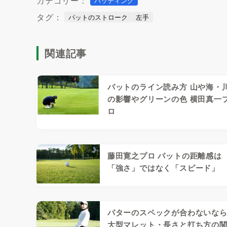
カテゴリー：
パッティング
タグ：
パットのストローク
左手
関連記事
パットのライン読み方 山や海・
の影響やグリーンの色 横田真一
ロ
藤田寛之プロ パットの距離感は
「強さ」ではなく「スピード」
パターのスペックが合わないな
大型マレット・長さと打ち方の