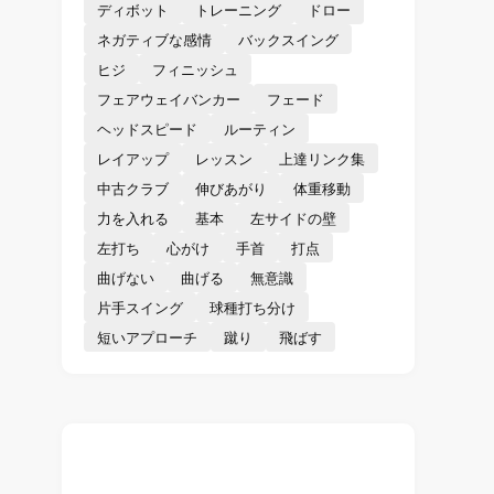
ディボット
トレーニング
ドロー
ネガティブな感情
バックスイング
ヒジ
フィニッシュ
フェアウェイバンカー
フェード
ヘッドスピード
ルーティン
レイアップ
レッスン
上達リンク集
中古クラブ
伸びあがり
体重移動
力を入れる
基本
左サイドの壁
左打ち
心がけ
手首
打点
曲げない
曲げる
無意識
片手スイング
球種打ち分け
短いアプローチ
蹴り
飛ばす