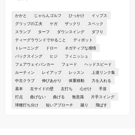
かかと
じゃらんゴルフ
ひっかけ
イップス
グリップの工夫
ケガ
ザックリ
スペック
スランプ
ターフ
ダウンスイング
ダフり
ティーグラウンドでやること
ディボット
トレーニング
ドロー
ネガティブな感情
バックスイング
ヒジ
フィニッシュ
フェアウェイバンカー
フェード
ヘッドスピード
ルーティン
レイアップ
レッスン
上達リンク集
中古クラブ
伸びあがり
体重移動
力を入れる
基本
左サイドの壁
左打ち
心がけ
手首
打点
曲げない
曲げる
無意識
片手スイング
球種打ち分け
短いアプローチ
蹴り
飛ばす