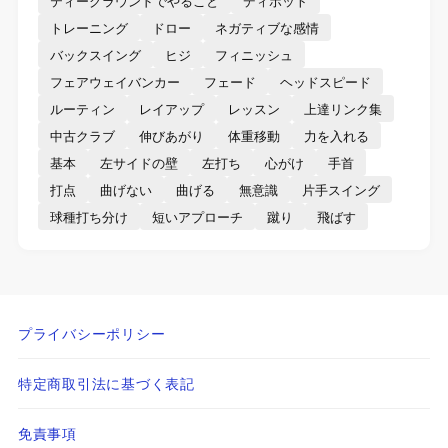
ティーグラウンドでやること
ディボット
トレーニング
ドロー
ネガティブな感情
バックスイング
ヒジ
フィニッシュ
フェアウェイバンカー
フェード
ヘッドスピード
ルーティン
レイアップ
レッスン
上達リンク集
中古クラブ
伸びあがり
体重移動
力を入れる
基本
左サイドの壁
左打ち
心がけ
手首
打点
曲げない
曲げる
無意識
片手スイング
球種打ち分け
短いアプローチ
蹴り
飛ばす
プライバシーポリシー
特定商取引法に基づく表記
免責事項