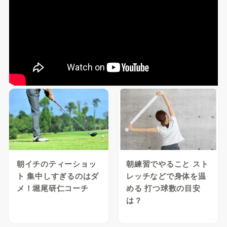
朝イチのティーショッ
朝練習でやること スト
ト 集中しすぎるのはダ
レッチなどで身体を温
メ！堀尾研仁コーチ
める 打つ球数の目安
は？