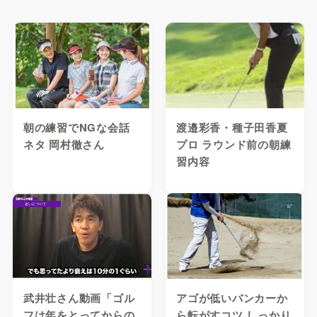
朝の練習でNGな会話
渡邉彩香・種子田香夏
ネタ 岡村徹さん
プロ ラウンド前の朝練
習内容
武井壮さん動画「ゴル
アゴが低いバンカーか
フは年をとってからの
ら転がすコツ しっかり