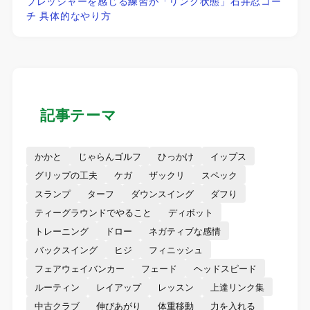
プレッシャーを感じる練習が「リンク状態」石井忍コー
チ 具体的なやり方
記事テーマ
かかと
じゃらんゴルフ
ひっかけ
イップス
グリップの工夫
ケガ
ザックリ
スペック
スランプ
ターフ
ダウンスイング
ダフり
ティーグラウンドでやること
ディボット
トレーニング
ドロー
ネガティブな感情
バックスイング
ヒジ
フィニッシュ
フェアウェイバンカー
フェード
ヘッドスピード
ルーティン
レイアップ
レッスン
上達リンク集
中古クラブ
伸びあがり
体重移動
力を入れる