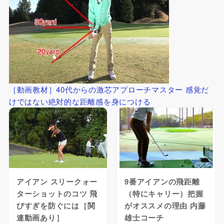
［動画教材］40代からの激芯アプローチマスター 感覚だ
けではない絶対的な距離感を身につける
アイアン スリークォー
9番アイアンの飛距離
ターショットのコツ 飛
（特にキャリー）把握
びすぎを防ぐには［関
がオススメの理由 内藤
連動画あり］
雄士コーチ