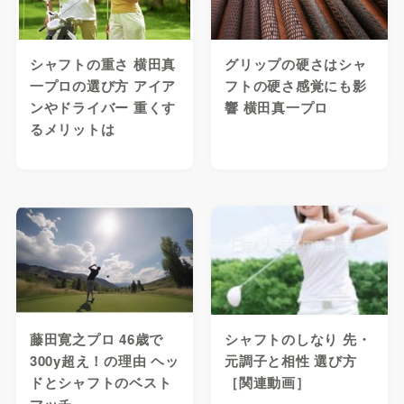
シャフトの重さ 横田真
グリップの硬さはシャ
一プロの選び方 アイア
フトの硬さ感覚にも影
ンやドライバー 重くす
響 横田真一プロ
るメリットは
藤田寛之プロ 46歳で
シャフトのしなり 先・
300y超え！の理由 ヘッ
元調子と相性 選び方
ドとシャフトのベスト
［関連動画］