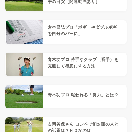
手の目安［関連動画あり］
倉本昌弘プロ「ボギーやダブルボギー
を自分のパーに」
青木功プロ 苦手なクラブ（番手）を
克服して得意にする方法
青木功プロ 報われる「努力」とは？
古閑美保さん コンペで初対面の人と
の話題は？ＮＧなのは