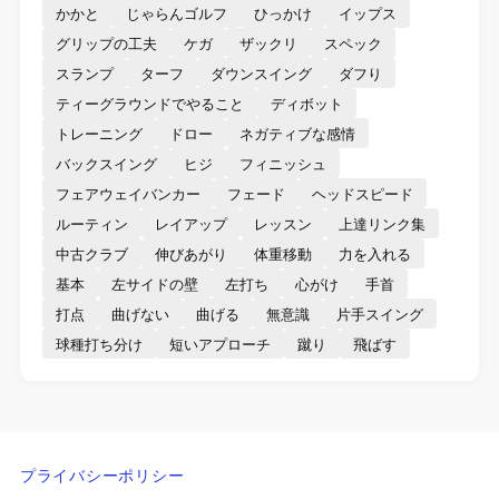
かかと
じゃらんゴルフ
ひっかけ
イップス
グリップの工夫
ケガ
ザックリ
スペック
スランプ
ターフ
ダウンスイング
ダフり
ティーグラウンドでやること
ディボット
トレーニング
ドロー
ネガティブな感情
バックスイング
ヒジ
フィニッシュ
フェアウェイバンカー
フェード
ヘッドスピード
ルーティン
レイアップ
レッスン
上達リンク集
中古クラブ
伸びあがり
体重移動
力を入れる
基本
左サイドの壁
左打ち
心がけ
手首
打点
曲げない
曲げる
無意識
片手スイング
球種打ち分け
短いアプローチ
蹴り
飛ばす
プライバシーポリシー