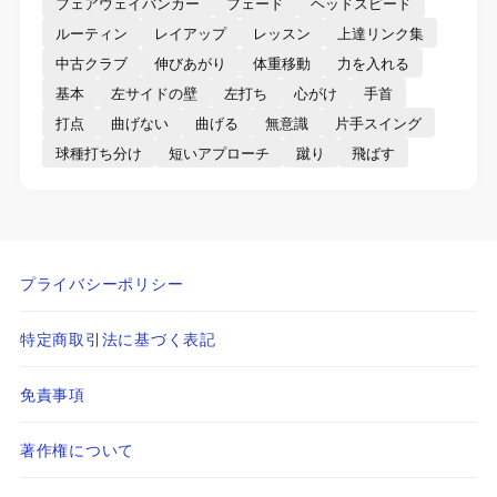
フェアウェイバンカー
フェード
ヘッドスピード
ルーティン
レイアップ
レッスン
上達リンク集
中古クラブ
伸びあがり
体重移動
力を入れる
基本
左サイドの壁
左打ち
心がけ
手首
打点
曲げない
曲げる
無意識
片手スイング
球種打ち分け
短いアプローチ
蹴り
飛ばす
プライバシーポリシー
特定商取引法に基づく表記
免責事項
著作権について