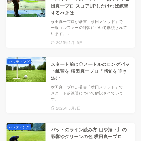
田真一プロ スコアUPしたければ練習
するべきは…
横田真一プロが著書「横田メソッド」で、
一般ゴルファーの練習について解説されて
います。 ...
2025年5月16日
パッティング
スタート前は〇メートルのロングパッ
ト練習を 横田真一プロ「感覚を叩き
込む」
横田真一プロが著書「横田メソッド」で、
スタート前練習について解説されていま
す。 ...
2025年5月7日
パッティング
パットのライン読み方 山や海・川の
影響やグリーンの色 横田真一プロ