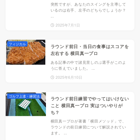
突然ですが、あなたのスイングを主導して
いるのは右手、左手のどちらでしょうか？
...
2025年7月1日
フィジカル
ラウンド前日・当日の食事はスコアを
左右する 横田真一プロ
ある記事の中で諸見里しのぶ選手がこのよ
うに答えていました。 ...
2025年6月10日
ゴルフ上達・練習法
ラウンド前日練習でやってはいけない
こと 横田真一プロ 実はついやりが
ち？
横田真一プロが著書「横田メソッド」で、
ラウンドの前日練習について解説されてい
ます。 ...