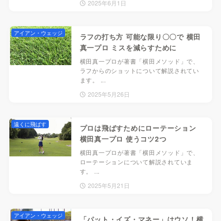
2025年6月1日
アイアン・ウェッジ
ラフの打ち方 可能な限り〇〇で 横田
真一プロ ミスを減らすために
横田真一プロが著書「横田メソッド」で、
ラフからのショットについて解説されてい
ます。 ...
2025年5月26日
遠くに飛ばす
プロは飛ばすためにローテーション
横田真一プロ 使うコツ2つ
横田真一プロが著書「横田メソッド」で、
ローテーションについて解説されていま
す。 ...
2025年5月21日
アイアン・ウェッジ
「パット・イズ・マネー」はウソ！横