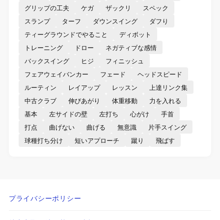
グリップの工夫
ケガ
ザックリ
スペック
スランプ
ターフ
ダウンスイング
ダフり
ティーグラウンドでやること
ディボット
トレーニング
ドロー
ネガティブな感情
バックスイング
ヒジ
フィニッシュ
フェアウェイバンカー
フェード
ヘッドスピード
ルーティン
レイアップ
レッスン
上達リンク集
中古クラブ
伸びあがり
体重移動
力を入れる
基本
左サイドの壁
左打ち
心がけ
手首
打点
曲げない
曲げる
無意識
片手スイング
球種打ち分け
短いアプローチ
蹴り
飛ばす
プライバシーポリシー