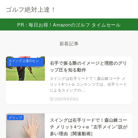
ゴルフ絶対上達！
PR：毎日お得！Amazonのゴルフ タイムセール
新着記事
スイング上達のヒン
右手で振る際のイメージと理想のグリ
ト
ップ圧を知る動作
スイングは右手リードで！森山錬コーチ メ
リット4つ＋α コンテンツでは、右手リード
によるスイングの…
2025年8月9日
グリップ
スイングは右手リードで！森山錬コー
チ メリット4つ＋α ”左手メイン”説が
多い理由［関連動画］