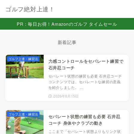
ゴルフ絶対上達！
PR：毎日お得！Amazonのゴルフ タイムセール
新着記事
ゴルフ上達・練習法
力感コントロールをセパレート練習で
石井忍コーチ
セパレート状態の練習も必要 石井忍コーチ
コンテンツでは、セパレートな練習の意義
を紹介しました。 ...
2026年6月15日
ゴルフ上達・練習法
セパレート状態の練習も必要 石井忍
コーチ 身体やクラブの動き
ここまで「セパレート状態よりもリンク状