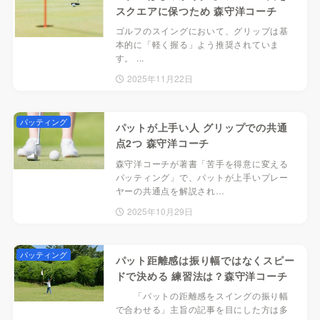
スクエアに保つため 森守洋コーチ
ゴルフのスイングにおいて、グリップは基
本的に「軽く握る」よう推奨されていま
す。 ...
2025年11月22日
パッティング
パットが上手い人 グリップでの共通
点2つ 森守洋コーチ
森守洋コーチが著書「苦手を得意に変える
パッティング」で、パットが上手いプレー
ヤーの共通点を解説され…
2025年10月29日
パッティング
パット距離感は振り幅ではなくスピー
ドで決める 練習法は？森守洋コーチ
「パットの距離感をスイングの振り幅
で合わせる」主旨の記事を目にした方は多