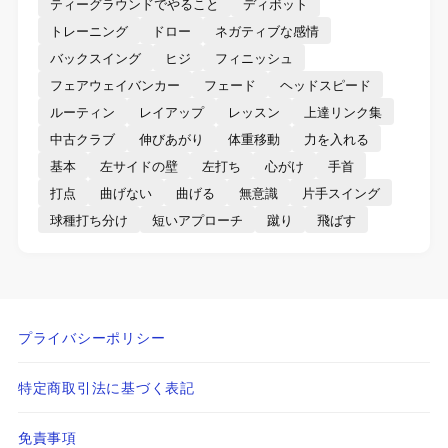
ティーグラウンドでやること
ディボット
トレーニング
ドロー
ネガティブな感情
バックスイング
ヒジ
フィニッシュ
フェアウェイバンカー
フェード
ヘッドスピード
ルーティン
レイアップ
レッスン
上達リンク集
中古クラブ
伸びあがり
体重移動
力を入れる
基本
左サイドの壁
左打ち
心がけ
手首
打点
曲げない
曲げる
無意識
片手スイング
球種打ち分け
短いアプローチ
蹴り
飛ばす
プライバシーポリシー
特定商取引法に基づく表記
免責事項