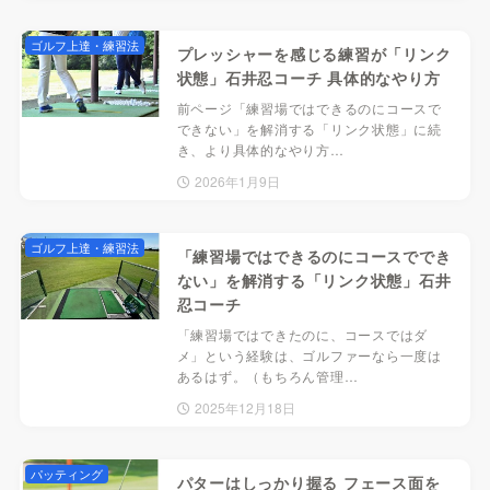
ゴルフ上達・練習法
プレッシャーを感じる練習が「リンク
状態」石井忍コーチ 具体的なやり方
前ページ「練習場ではできるのにコースで
できない」を解消する「リンク状態」に続
き、より具体的なやり方…
2026年1月9日
ゴルフ上達・練習法
「練習場ではできるのにコースででき
ない」を解消する「リンク状態」石井
忍コーチ
「練習場ではできたのに、コースではダ
メ」という経験は、ゴルファーなら一度は
あるはず。（もちろん管理…
2025年12月18日
パッティング
パターはしっかり握る フェース面を