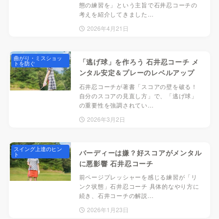
態の練習を」という主旨で石井忍コーチの
考えを紹介してきました…
2026年4月21日
曲がり・ミスショッ
「逃げ球」を作ろう 石井忍コーチ メ
トを防ぐ
ンタル安定＆プレーのレベルアップ
石井忍コーチが著書「スコアの壁を破る！
自分のスコアの見直し方」で、「逃げ球」
の重要性を強調されてい…
2026年3月2日
スイング上達のヒン
バーディーは嫌？好スコアがメンタル
ト
に悪影響 石井忍コーチ
前ページプレッシャーを感じる練習が「リ
ンク状態」石井忍コーチ 具体的なやり方に
続き、石井コーチの解説…
2026年1月23日