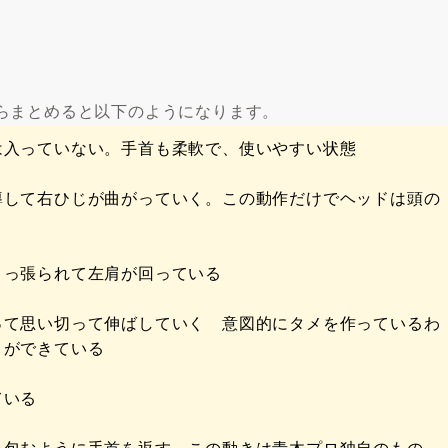
らまとめると以下のようになります。
は入っていない。手首も柔軟で、使いやすい状態
導して右ひじが曲がっていく。この動作だけでヘッドは頭の
引っ張られて左肩が回っている
って思い切って伸ばしていく 意図的にタメを作っているわ
メができている
ている
を包むように手首を返す この動きは青木プロ独自のもの