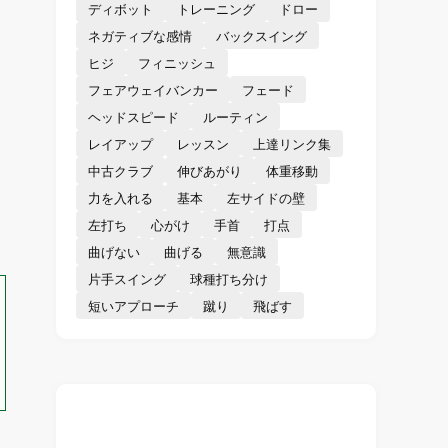
ディボット
トレーニング
ドロー
ネガティブな感情
バックスイング
ヒジ
フィニッシュ
フェアウェイバンカー
フェード
ヘッドスピード
ルーティン
レイアップ
レッスン
上達リンク集
中古クラブ
伸びあがり
体重移動
力を入れる
基本
左サイドの壁
左打ち
心がけ
手首
打点
曲げない
曲げる
無意識
片手スイング
球種打ち分け
短いアプローチ
蹴り
飛ばす