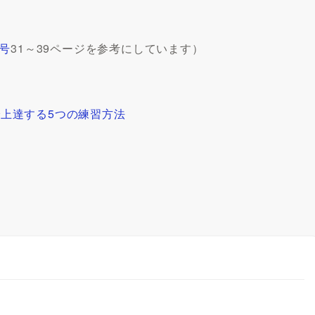
月号
31～39ページを参考にしています）
上達する5つの練習方法
習