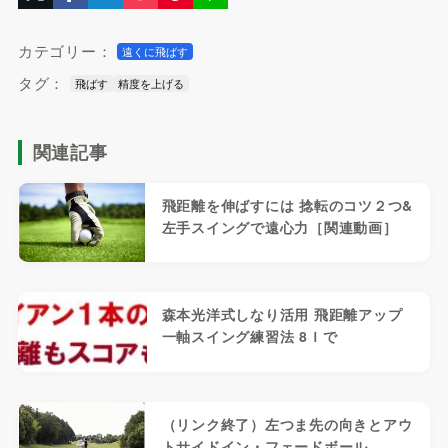
カテゴリー：
遠くに飛ばす
タグ：
飛ばす
精度を上げる
関連記事
飛距離を伸ばすには 捻転のコツ２つ&
左手スイングで遠心力［関連動画］
森本光洋式しなり活用 飛距離アップ
一軸スイング練習法 8Ｉで
（リンク終了）左つま先の向きとアウ
トサイドイン・フェードボール