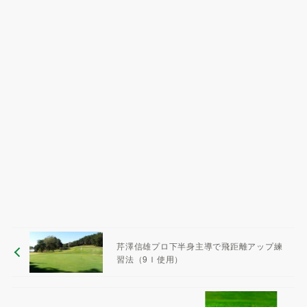
芹澤信雄プロ下半身主導で飛距離アップ練
習法（9Ｉ使用）