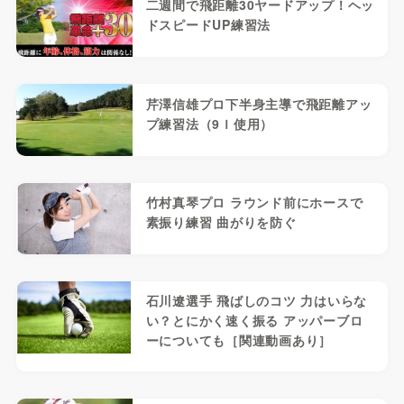
二週間で飛距離30ヤードアップ！ヘッ
ドスピードUP練習法
芹澤信雄プロ下半身主導で飛距離アッ
プ練習法（9Ｉ使用）
竹村真琴プロ ラウンド前にホースで
素振り練習 曲がりを防ぐ
石川遼選手 飛ばしのコツ 力はいらな
い？とにかく速く振る アッパーブロ
ーについても［関連動画あり］