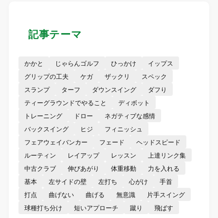
記事テーマ
かかと
じゃらんゴルフ
ひっかけ
イップス
グリップの工夫
ケガ
ザックリ
スペック
スランプ
ターフ
ダウンスイング
ダフり
ティーグラウンドでやること
ディボット
トレーニング
ドロー
ネガティブな感情
バックスイング
ヒジ
フィニッシュ
フェアウェイバンカー
フェード
ヘッドスピード
ルーティン
レイアップ
レッスン
上達リンク集
中古クラブ
伸びあがり
体重移動
力を入れる
基本
左サイドの壁
左打ち
心がけ
手首
打点
曲げない
曲げる
無意識
片手スイング
球種打ち分け
短いアプローチ
蹴り
飛ばす