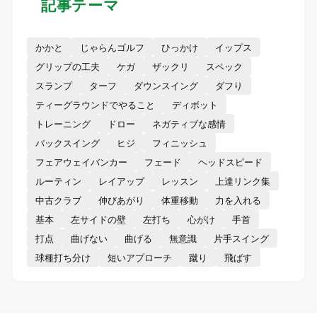
記事テーマ
かかと
じゃらんゴルフ
ひっかけ
イップス
グリップの工夫
ケガ
ザックリ
スペック
スランプ
ターフ
ダウンスイング
ダフり
ティーグラウンドでやること
ディボット
トレーニング
ドロー
ネガティブな感情
バックスイング
ヒジ
フィニッシュ
フェアウェイバンカー
フェード
ヘッドスピード
ルーティン
レイアップ
レッスン
上達リンク集
中古クラブ
伸びあがり
体重移動
力を入れる
基本
左サイドの壁
左打ち
心がけ
手首
打点
曲げない
曲げる
無意識
片手スイング
球種打ち分け
短いアプローチ
蹴り
飛ばす