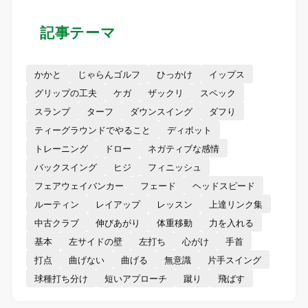
記事テーマ
かかと
じゃらんゴルフ
ひっかけ
イップス
グリップの工夫
ケガ
ザックリ
スペック
スランプ
ターフ
ダウンスイング
ダフり
ティーグラウンドでやること
ディボット
トレーニング
ドロー
ネガティブな感情
バックスイング
ヒジ
フィニッシュ
フェアウェイバンカー
フェード
ヘッドスピード
ルーティン
レイアップ
レッスン
上達リンク集
中古クラブ
伸びあがり
体重移動
力を入れる
基本
左サイドの壁
左打ち
心がけ
手首
打点
曲げない
曲げる
無意識
片手スイング
球種打ち分け
短いアプローチ
蹴り
飛ばす