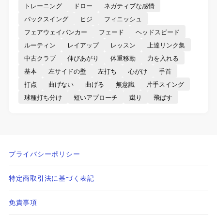
トレーニング
ドロー
ネガティブな感情
バックスイング
ヒジ
フィニッシュ
フェアウェイバンカー
フェード
ヘッドスピード
ルーティン
レイアップ
レッスン
上達リンク集
中古クラブ
伸びあがり
体重移動
力を入れる
基本
左サイドの壁
左打ち
心がけ
手首
打点
曲げない
曲げる
無意識
片手スイング
球種打ち分け
短いアプローチ
蹴り
飛ばす
プライバシーポリシー
特定商取引法に基づく表記
免責事項