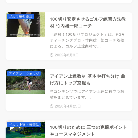
ゴルフ練習器具
100切り安定させるゴルフ練習方法教
材 竹内雄一郎コーチ
「絶対！100切りプロジェクト」は、PGA
ティーチングプロ・竹内雄一郎コーチ監修
による、ゴルフ上達商材で…
2022年8月3日
アイアン・ウェッジ
アイアン上達教材 基本や打ち分け 曲
げ方にトップ克服も
当コンテンツではアイアン上達に役立つ教
材をまとめています。 ...
2020年4月25日
ゴルフ上達・練習法
100切りのために 三つの克服ポイント
やコースマネジメント