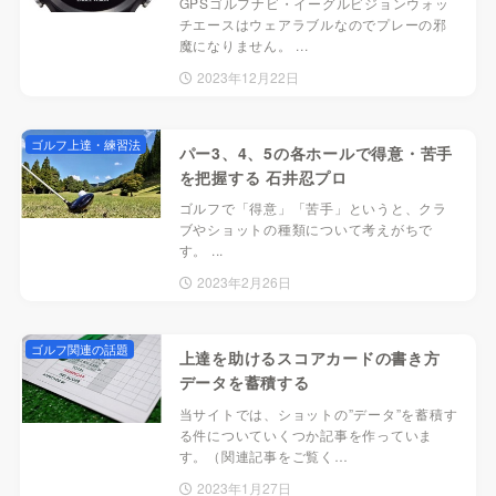
GPSゴルフナビ・イーグルビジョンウォッ
チエースはウェアラブルなのでプレーの邪
魔になりません。 ...
2023年12月22日
ゴルフ上達・練習法
パー3、4、5の各ホールで得意・苦手
を把握する 石井忍プロ
ゴルフで「得意」「苦手」というと、クラ
ブやショットの種類について考えがちで
す。 ...
2023年2月26日
ゴルフ関連の話題
上達を助けるスコアカードの書き方
データを蓄積する
当サイトでは、ショットの”データ”を蓄積す
る件についていくつか記事を作っていま
す。（関連記事をご覧く…
2023年1月27日