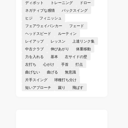
ディボット
トレーニング
ドロー
ネガティブな感情
バックスイング
ヒジ
フィニッシュ
フェアウェイバンカー
フェード
ヘッドスピード
ルーティン
レイアップ
レッスン
上達リンク集
中古クラブ
伸びあがり
体重移動
力を入れる
基本
左サイドの壁
左打ち
心がけ
手首
打点
曲げない
曲げる
無意識
片手スイング
球種打ち分け
短いアプローチ
蹴り
飛ばす