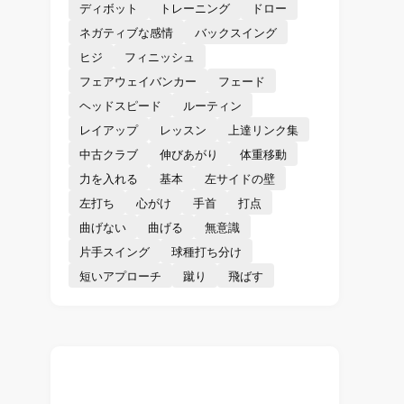
ディボット
トレーニング
ドロー
ネガティブな感情
バックスイング
ヒジ
フィニッシュ
フェアウェイバンカー
フェード
ヘッドスピード
ルーティン
レイアップ
レッスン
上達リンク集
中古クラブ
伸びあがり
体重移動
力を入れる
基本
左サイドの壁
左打ち
心がけ
手首
打点
曲げない
曲げる
無意識
片手スイング
球種打ち分け
短いアプローチ
蹴り
飛ばす