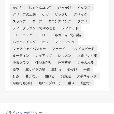
かかと
じゃらんゴルフ
ひっかけ
イップス
グリップの工夫
ケガ
ザックリ
スペック
スランプ
ターフ
ダウンスイング
ダフり
ティーグラウンドでやること
ディボット
トレーニング
ドロー
ネガティブな感情
バックスイング
ヒジ
フィニッシュ
フェアウェイバンカー
フェード
ヘッドスピード
ルーティン
レイアップ
レッスン
上達リンク集
中古クラブ
伸びあがり
体重移動
力を入れる
基本
左サイドの壁
左打ち
心がけ
手首
打点
曲げない
曲げる
無意識
片手スイング
球種打ち分け
短いアプローチ
蹴り
飛ばす
プライバシーポリシー