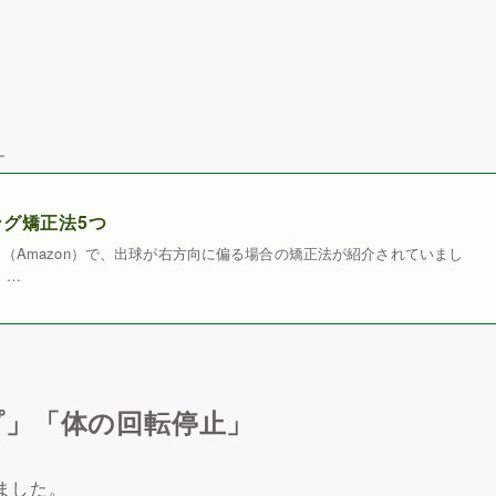
す
グ矯正法5つ
（Amazon）で、出球が右方向に偏る場合の矯正法が紹介されていまし
、…
プ」「体の回転停止」
ました。