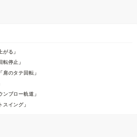
上がる」
回転停止」
「肩のタテ回転」
」
ウンブロー軌道」
トスイング」