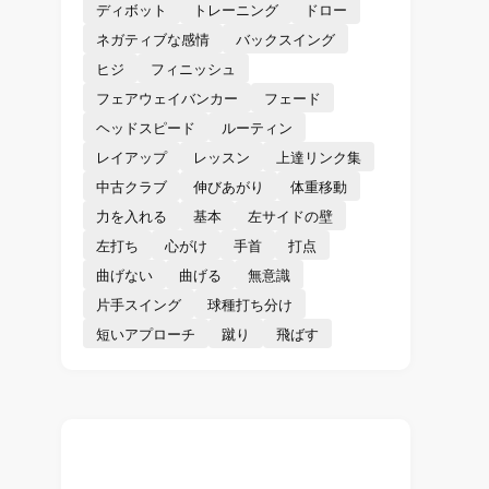
ディボット
トレーニング
ドロー
ネガティブな感情
バックスイング
ヒジ
フィニッシュ
フェアウェイバンカー
フェード
ヘッドスピード
ルーティン
レイアップ
レッスン
上達リンク集
中古クラブ
伸びあがり
体重移動
力を入れる
基本
左サイドの壁
左打ち
心がけ
手首
打点
曲げない
曲げる
無意識
片手スイング
球種打ち分け
短いアプローチ
蹴り
飛ばす