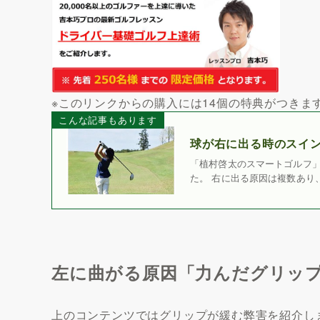
※このリンクからの購入には14個の特典がつきま
こんな記事もあります
球が右に出る時のスイン
「植村啓太のスマートゴルフ」
た。 右に出る原因は複数あり
左に曲がる原因「力んだグリッ
上のコンテンツではグリップが緩む弊害を紹介し