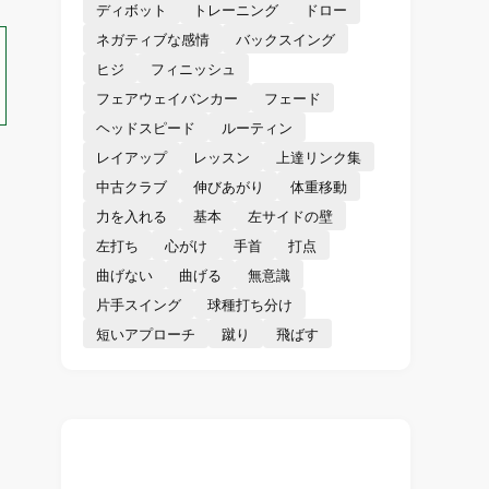
ディボット
トレーニング
ドロー
ネガティブな感情
バックスイング
ヒジ
フィニッシュ
フェアウェイバンカー
フェード
ヘッドスピード
ルーティン
レイアップ
レッスン
上達リンク集
中古クラブ
伸びあがり
体重移動
力を入れる
基本
左サイドの壁
左打ち
心がけ
手首
打点
曲げない
曲げる
無意識
片手スイング
球種打ち分け
短いアプローチ
蹴り
飛ばす