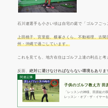
石川遼選手も小さい頃は自宅の庭で「ゴルフごっ
上田桃子、宮里藍、横峯さくら、不動裕理、古閑
州・沖縄で過ごしています。
これを見ても、地方在住はゴルフ上達の利点と考
反面、
絶対に避けなければならない環境もありま
関連記事
子供のゴルフ教え方 田
「レッスンの神様、田原紘の我
レッスン・オブ・ザ・イヤー