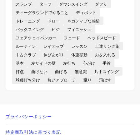
スランプ
ターフ
ダウンスイング
ダフり
ティーグラウンドでやること
ディボット
トレーニング
ドロー
ネガティブな感情
バックスイング
ヒジ
フィニッシュ
フェアウェイバンカー
フェード
ヘッドスピード
ルーティン
レイアップ
レッスン
上達リンク集
中古クラブ
伸びあがり
体重移動
力を入れる
基本
左サイドの壁
左打ち
心がけ
手首
打点
曲げない
曲げる
無意識
片手スイング
球種打ち分け
短いアプローチ
蹴り
飛ばす
プライバシーポリシー
特定商取引法に基づく表記