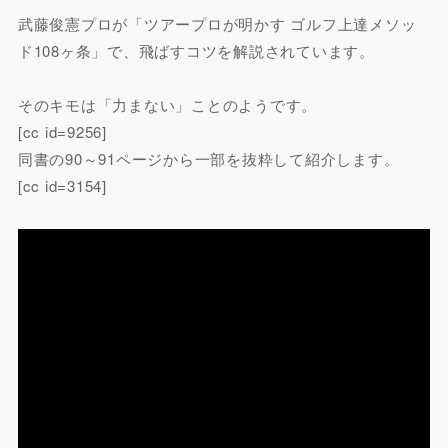
武藤俊憲プロが「ツアープロが明かす ゴルフ上達メソッ
ド108ヶ条」で、飛ばすコツを解説されています。
そのキモは「力まない」ことのようです。
[cc id=9256]
同書の90～91ページから一部を抜粋して紹介します。
[cc id=3154]