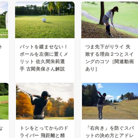
ト
パットを緩ませない！
つま先下がりライ 失
ボールを左側に置くメ
敗する理由２つとスイ
リット 佐久間朱莉選
ングのコツ［関連動画
手 古閑美保さん解説
あり］
な
トシをとってからのド
「右向き」を防ぐスパ
ライバー 飛距離と精
ットの決め方とアドレ