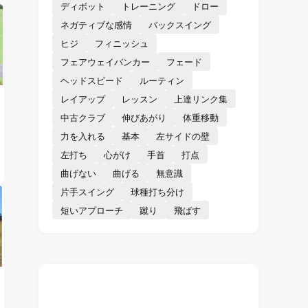
ディボット
トレーニング
ドロー
ネガティブな感情
バックスイング
ヒジ
フィニッシュ
フェアウェイバンカー
フェード
ヘッドスピード
ルーティン
レイアップ
レッスン
上達リンク集
中古クラブ
伸びあがり
体重移動
力を入れる
基本
左サイドの壁
左打ち
心がけ
手首
打点
曲げない
曲げる
無意識
片手スイング
球種打ち分け
短いアプローチ
蹴り
飛ばす