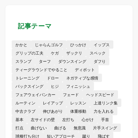
記事テーマ
かかと
じゃらんゴルフ
ひっかけ
イップス
グリップの工夫
ケガ
ザックリ
スペック
スランプ
ターフ
ダウンスイング
ダフり
ティーグラウンドでやること
ディボット
トレーニング
ドロー
ネガティブな感情
バックスイング
ヒジ
フィニッシュ
フェアウェイバンカー
フェード
ヘッドスピード
ルーティン
レイアップ
レッスン
上達リンク集
中古クラブ
伸びあがり
体重移動
力を入れる
基本
左サイドの壁
左打ち
心がけ
手首
打点
曲げない
曲げる
無意識
片手スイング
球種打ち分け
短いアプローチ
蹴り
飛ばす