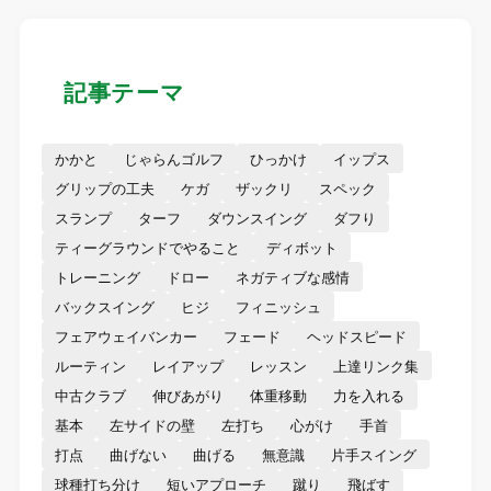
記事テーマ
かかと
じゃらんゴルフ
ひっかけ
イップス
グリップの工夫
ケガ
ザックリ
スペック
スランプ
ターフ
ダウンスイング
ダフり
ティーグラウンドでやること
ディボット
トレーニング
ドロー
ネガティブな感情
バックスイング
ヒジ
フィニッシュ
フェアウェイバンカー
フェード
ヘッドスピード
ルーティン
レイアップ
レッスン
上達リンク集
中古クラブ
伸びあがり
体重移動
力を入れる
基本
左サイドの壁
左打ち
心がけ
手首
打点
曲げない
曲げる
無意識
片手スイング
球種打ち分け
短いアプローチ
蹴り
飛ばす