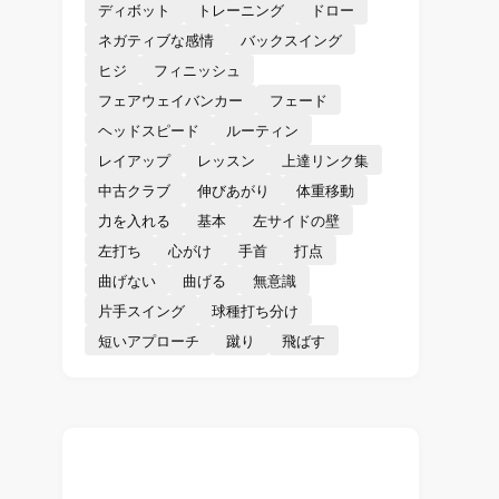
ディボット
トレーニング
ドロー
ネガティブな感情
バックスイング
ヒジ
フィニッシュ
フェアウェイバンカー
フェード
ヘッドスピード
ルーティン
レイアップ
レッスン
上達リンク集
中古クラブ
伸びあがり
体重移動
力を入れる
基本
左サイドの壁
左打ち
心がけ
手首
打点
曲げない
曲げる
無意識
片手スイング
球種打ち分け
短いアプローチ
蹴り
飛ばす