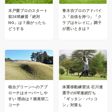
木戸愛プロのスタート
青木功プロのアドバイ
前24球練習「絶対
ス「自信を持つ」「ク
NG」は？曲がったら
ラブはキレイに」調子
どうする
が悪いときは？
砲台グリーンへのアプ
体重移動練習法 石川遼
ローチはオーバーしや
選手の5球連続打ち
すい 理由は？堀尾研二
「ギッタン・バッコ
コーチ
ン」対策も