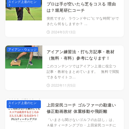
スイング上達のヒン
プロは手が空いたら芝をコスる 理由
ト
は？堀尾研仁コーチ
突然ですが、ラウンド中に”ヒマな時間”がで
きたら何をしますか？ ...
2024年3月13日
アイアン・ウェッジ
アイアン練習法・打ち方記事・教材
（無料・有料）参考になります！
このコンテンツではアイアン上達に役立つ
記事・教材をまとめています。 無料で閲覧
できるサイトコ…
2022年11月5日
スイング上達のヒン
上田栄民コーチ ゴルファーの勘違い
ト
修正動画教材 体重移動や飛距離
「いまさら聞けないゴルフのお話し」は、
Ａ級ティーチングプロ・上田栄民コーチに