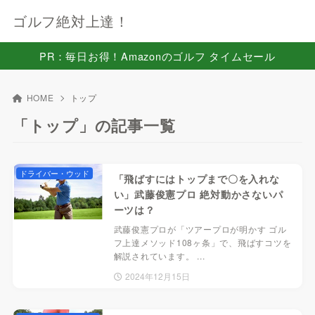
ゴルフ絶対上達！
PR：毎日お得！Amazonのゴルフ タイムセール
HOME
トップ
「トップ」の記事一覧
ドライバー・ウッド
「飛ばすにはトップまで〇を入れな
い」武藤俊憲プロ 絶対動かさないパ
ーツは？
武藤俊憲プロが「ツアープロが明かす ゴル
フ上達メソッド108ヶ条」で、飛ばすコツを
解説されています。 ...
2024年12月15日