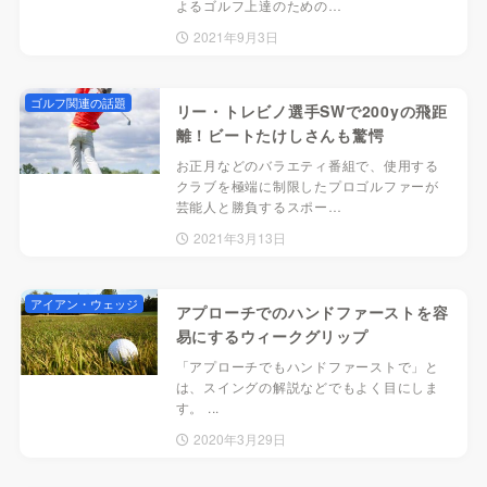
よるゴルフ上達のための…
2021年9月3日
ゴルフ関連の話題
リー・トレビノ選手SWで200yの飛距
離！ビートたけしさんも驚愕
お正月などのバラエティ番組で、使用する
クラブを極端に制限したプロゴルファーが
芸能人と勝負するスポー…
2021年3月13日
アイアン・ウェッジ
アプローチでのハンドファーストを容
易にするウィークグリップ
「アプローチでもハンドファーストで」と
は、スイングの解説などでもよく目にしま
す。 ...
2020年3月29日