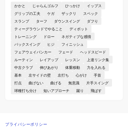
かかと
じゃらんゴルフ
ひっかけ
イップス
グリップの工夫
ケガ
ザックリ
スペック
スランプ
ターフ
ダウンスイング
ダフり
ティーグラウンドでやること
ディボット
トレーニング
ドロー
ネガティブな感情
バックスイング
ヒジ
フィニッシュ
フェアウェイバンカー
フェード
ヘッドスピード
ルーティン
レイアップ
レッスン
上達リンク集
中古クラブ
伸びあがり
体重移動
力を入れる
基本
左サイドの壁
左打ち
心がけ
手首
打点
曲げない
曲げる
無意識
片手スイング
球種打ち分け
短いアプローチ
蹴り
飛ばす
プライバシーポリシー