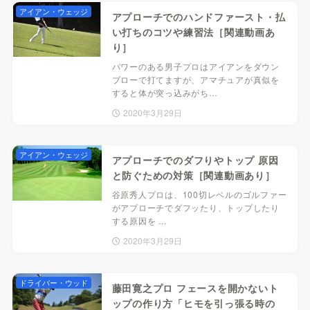
アイアン・ウェッジ
アプローチでのハンドファースト・払
い打ちのコツや練習法［関連動画あ
り］
パワーのある男子プロはアイアンをダウン
ブローで打てますが、アマチュアが真似を
すると体が突っ込みがち…
2020年3月29日
アイアン・ウェッジ
アプローチでのダフりやトップ 原因
と防ぐための対策［関連動画あり］
谷原秀人プロは、100切レベルのゴルファー
がアプローチでダフッたり、トップしたり
する原因を ...
2020年3月29日
ドライバー・ウッド
藤田寛之プロ フェースを開かないト
ップの作り方「ヒモを引っ張る時の