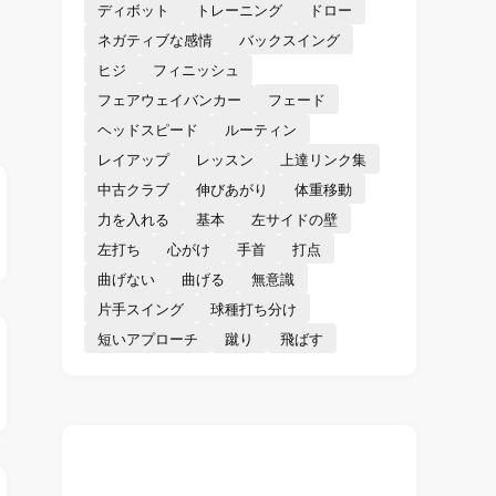
ディボット
トレーニング
ドロー
ネガティブな感情
バックスイング
ヒジ
フィニッシュ
フェアウェイバンカー
フェード
ヘッドスピード
ルーティン
レイアップ
レッスン
上達リンク集
中古クラブ
伸びあがり
体重移動
力を入れる
基本
左サイドの壁
左打ち
心がけ
手首
打点
曲げない
曲げる
無意識
片手スイング
球種打ち分け
短いアプローチ
蹴り
飛ばす