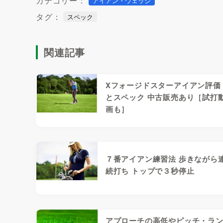
カテゴリー：
アイアン・ウェッジ
タグ：
スペック
関連記事
Xフォージドスターアイアン評価
とスペック 中古販売あり［試打
画も］
７番アイアン練習法 歩きながら
続打ち トップで３秒停止
アプローチの高低やピッチ・ラ