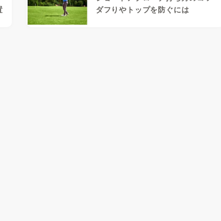
置
ダフりやトップを防ぐには