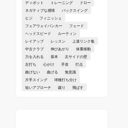
ディボット
トレーニング
ドロー
ネガティブな感情
バックスイング
ヒジ
フィニッシュ
フェアウェイバンカー
フェード
ヘッドスピード
ルーティン
レイアップ
レッスン
上達リンク集
中古クラブ
伸びあがり
体重移動
力を入れる
基本
左サイドの壁
左打ち
心がけ
手首
打点
曲げない
曲げる
無意識
片手スイング
球種打ち分け
短いアプローチ
蹴り
飛ばす