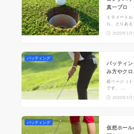
真一プロ
１０メートル
ら、とりあえ
2020年3月
パッティング
パッティン
み方やクロ
前ページ（ト
です。 ...
2020年3月
パッティング
仮想ホール