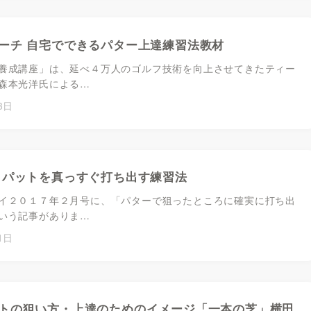
ーチ 自宅でできるパター上達練習法教材
養成講座」は、延べ４万人のゴルフ技術を向上させてきたティー
森本光洋氏による…
3日
 パットを真っすぐ打ち出す練習法
イ２０１７年２月号に、「パターで狙ったところに確実に打ち出
いう記事がありま…
1日
トの狙い方・上達のためのイメージ「一本の芝」横田