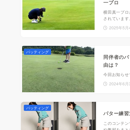
一プロ
横田真一プロ
されています。 
2025年5月
パッティング
同伴者のパ
由は？
今回お知らせす
2024年6月
パッティング
パター練習
このコンテン
や教材をまとめ