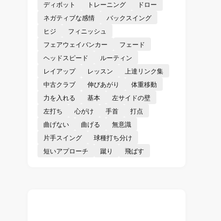
ディボット
トレーニング
ドロー
ネガティブな感情
バックスイング
ヒジ
フィニッシュ
フェアウェイバンカー
フェード
ヘッドスピード
ルーティン
レイアップ
レッスン
上達リンク集
中古クラブ
伸びあがり
体重移動
力を入れる
基本
左サイドの壁
左打ち
心がけ
手首
打点
曲げない
曲げる
無意識
片手スイング
球種打ち分け
短いアプローチ
蹴り
飛ばす