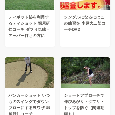
ディボット跡を利用す
シングルになるにはこ
るティショット 堀尾研
の練習を 小原大二郎コ
仁コーチ ダフり気味・
ーチDVD
アッパー打ちの方に
バンカーショット いつ
ショートアプローチで
ものスイングでダウン
伸びあがり・ダフリ・
ブローにする裏ワザ 堀
トップを防ぐ［関連動
尾研仁コーチ
画も］