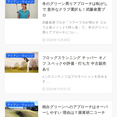
アイアン・ウェッジ
冬のグリーン周りアプローチは転がし
で 意外なクラブ選択も！武藤俊憲プ
ロ
武藤俊憲プロが「ツアープロが明かす ゴル
フ上達メソッド108ヶ条」で、冬のグリーン
周りアプローチについ…
2024年12月28日
アイアン・ウェッジ
フロッグスランニング チッパー オノ
フ スペックや評価・打ち方 中古販売
あり
※このコンテンツはプロモーションを含みま
す ...
2024年10月21日
アイアン・ウェッジ
砲台グリーンへのアプローチはオーバ
ーしやすい 理由は？堀尾研二コーチ