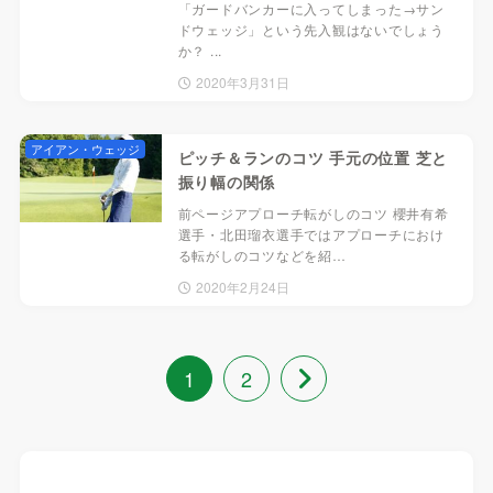
「ガードバンカーに入ってしまった→サン
ドウェッジ」という先入観はないでしょう
か？ ...
2020年3月31日
アイアン・ウェッジ
ピッチ＆ランのコツ 手元の位置 芝と
振り幅の関係
前ページアプローチ転がしのコツ 櫻井有希
選手・北田瑠衣選手ではアプローチにおけ
る転がしのコツなどを紹…
2020年2月24日
1
2