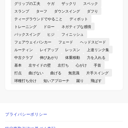
グリップの工夫
ケガ
ザックリ
スペック
スランプ
ターフ
ダウンスイング
ダフり
ティーグラウンドでやること
ディボット
トレーニング
ドロー
ネガティブな感情
バックスイング
ヒジ
フィニッシュ
フェアウェイバンカー
フェード
ヘッドスピード
ルーティン
レイアップ
レッスン
上達リンク集
中古クラブ
伸びあがり
体重移動
力を入れる
基本
左サイドの壁
左打ち
心がけ
手首
打点
曲げない
曲げる
無意識
片手スイング
球種打ち分け
短いアプローチ
蹴り
飛ばす
プライバシーポリシー