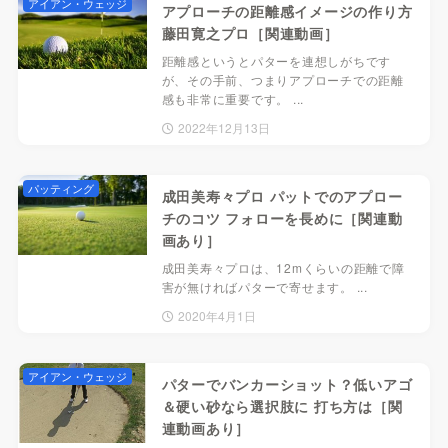
アイアン・ウェッジ
アプローチの距離感イメージの作り方
藤田寛之プロ［関連動画］
距離感というとパターを連想しがちです
が、その手前、つまりアプローチでの距離
感も非常に重要です。 ...
2022年12月13日
パッティング
成田美寿々プロ パットでのアプロー
チのコツ フォローを長めに［関連動
画あり］
成田美寿々プロは、12mくらいの距離で障
害が無ければパターで寄せます。 ...
2020年4月1日
アイアン・ウェッジ
パターでバンカーショット？低いアゴ
＆硬い砂なら選択肢に 打ち方は［関
連動画あり］