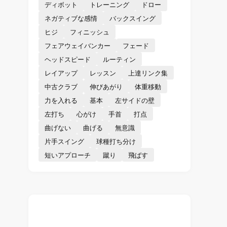
ディボット
トレーニング
ドロー
ネガティブな感情
バックスイング
ヒジ
フィニッシュ
フェアウェイバンカー
フェード
ヘッドスピード
ルーティン
レイアップ
レッスン
上達リンク集
中古クラブ
伸びあがり
体重移動
力を入れる
基本
左サイドの壁
左打ち
心がけ
手首
打点
曲げない
曲げる
無意識
片手スイング
球種打ち分け
短いアプローチ
蹴り
飛ばす