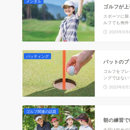
メンタル
ゴルフが上
スポーツに限
ルフでも例外
2023年9月
パッティング
パットのプ
ゴルフをプレ
ングではない
2023年8月
ゴルフ関連の話題
朝の練習で
今回は短めの話