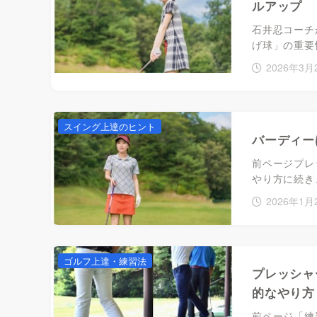
ルアップ
石井忍コーチ
げ球」の重要
2026年3月
スイング上達のヒント
バーディー
前ページプレ
やり方に続き
2026年1月
ゴルフ上達・練習法
プレッシャ
的なやり方
前ページ「練